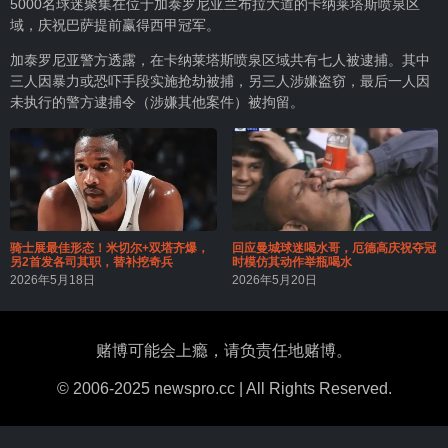
5000名球迷聚集在位于加泰罗尼亚兰布拉大道的卡纳莱塔斯喷泉区
域，庆祝巴萨提前赢得西甲冠军。
加泰罗尼亚警方透露，在卡纳莱塔斯喷泉区域共有七人被逮捕。其中
三人因暴力或恐吓手段实施抢劫被捕，另三人涉嫌盗窃，最后一人因
未执行的警方逮捕令（涉嫌其他案件）被拘留。
骑士展最佳形态！米切尔+双塔齐爆，
回应曼城球迷喝水哥，厄德高庆祝夺冠
另2首发各司其职，替补挖奇兵
时模仿其动作举瓶喝水
2026年5月18日
2026年5月20日
赌博可能会上瘾，请负责任地赌博。
© 2006-2025 newspro.cc | All Rights Reserved.