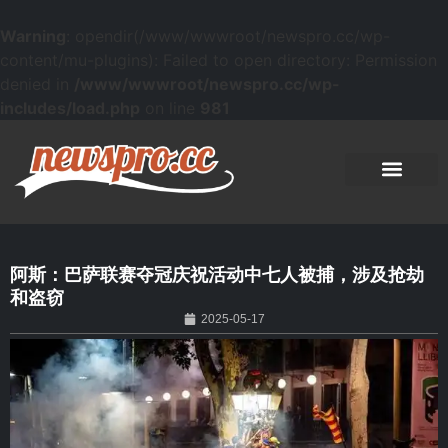
Warning
: opendir(/www/wwwroot/newspro.cc/wp-
content/mu-plugins): Failed to open directory: Permission
denied in
/www/wwwroot/newspro.cc/wp-
includes/load.php
on line
981
阿斯：巴萨联赛夺冠庆祝活动中七人被捕，涉及抢劫
和盗窃
2025-05-17