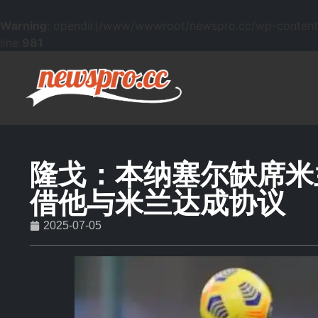
Warning
: opendir(/www/wwwroot/newspro.cc/wp-content/mu
line
981
隆戈：本纳塞尔缺席米
借他与米兰达成协议
2025-07-05