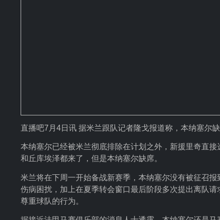
直播吧7月4日讯 据米兰跟队记者隆戈报道称，本纳塞尔
本纳塞尔已经被米兰彻底排除在计划之外，新援里奇直接
和丘库埃泽都来了，但是本纳塞尔缺席。
米兰将在下周一开始备战新赛季，本纳塞尔没有被征召报
伤病困扰，加上在夏季转会窗口最后阶段多次提出离队请
尊重球队的行为。
据接近法甲马赛俱乐部的消息人士透露，本纳塞尔还是马