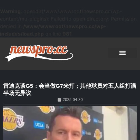
Warning
: opendir(/www/wwwroot/newspro.cc/wp-
content/mu-plugins): Failed to open directory: Permission
denied in
/www/wwwroot/newspro.cc/wp-
includes/load.php
on line
981
雷迪克谈G5：会当做G7来打；其他球员对五人组打满
半场无异议
2025-04-30