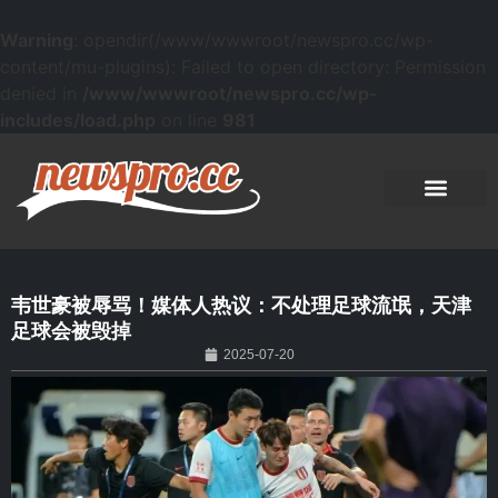
Warning
: opendir(/www/wwwroot/newspro.cc/wp-
content/mu-plugins): Failed to open directory: Permission
denied in
/www/wwwroot/newspro.cc/wp-
includes/load.php
on line
981
韦世豪被辱骂！媒体人热议：不处理足球流氓，天津
足球会被毁掉
2025-07-20