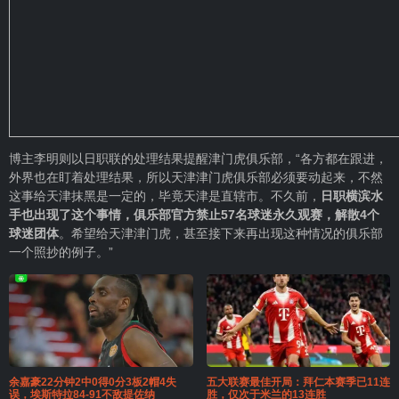
博主李明则以日职联的处理结果提醒津门虎俱乐部，“各方都在跟进，
外界也在盯着处理结果，所以天津津门虎俱乐部必须要动起来，不然
这事给天津抹黑是一定的，毕竟天津是直辖市。不久前，
日职横滨水
手也出现了这个事情，俱乐部官方禁止57名球迷永久观赛，解散4个
球迷团体
。希望给天津津门虎，甚至接下来再出现这种情况的俱乐部
一个照抄的例子。”
余嘉豪22分钟2中0得0分3板2帽4失
五大联赛最佳开局：拜仁本赛季已11连
误，埃斯特拉84-91不敌提佐纳
胜，仅次于米兰的13连胜