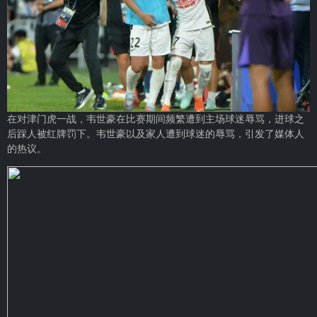
在对
津门虎
一战，
韦世豪
在比赛期间频繁遭到主场球迷辱骂，进球之
后踩人被红牌罚下。韦世豪以及家人遭到球迷的辱骂，引发了媒体人
的热议。