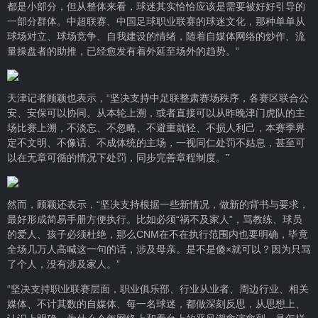
都是小部分，但从整体来看，球迷其实恰恰应该是需要被好好引导的
一部分群体。中超联赛、中国足球职业联赛的球迷文化，那种单单从
球场对立、球场竞争、自我建设的情绪，随着自媒体网络的炒作、流
量操盘者的助推，已经愈发有着外延至场外的趋势。”
天津记者顾颖也表示，“坚决支持中足联整肃赛场秩序，各赛区联合公
安、安保可以协同。从本轮上溯，或者直接可以从昨晚津门虎队的主
场比赛上溯，不淡忘、不忽略、不避重就轻、不损人利己，本赛季界
定不文明、不像话、不成体统的主场，一视同仁处罚不姑息，甚至可
以在无章可循的情况下处罚，同步完善章程制度。”
然而，顾颖还表示，“坚决支持根据一些新情况，做新的背书与要求，
最好形成简易手册方便执行。比如必须“祸不及家人”，骂教练、球员
的爱人、孩子必须杜绝，那么CNM在不在执行范围内也要明确，毕竟
全场几万人高喊这一句的话，涉及母亲。是不是傻×就可以？因为只骂
了个人，没有涉及家人。”
“坚决支持职业联赛层面，职业俱乐部、行业从业者、周边行业、相关
媒体、不计其数的自媒体、每一名球迷，都做深刻反思，从思想上、