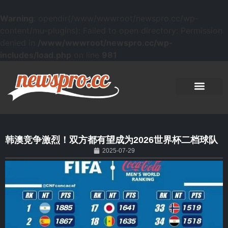
Warning
: opendir(/www/wwwroot/newspro.cc/wp-
content/mu-plugins): Failed to open directory: Permission
denied in
/www/wwwroot/newspro.cc/wp-
includes/load.php
on line
981
韩澳竞争激烈！双方都有望成为2026世界杯二档球队
2025-07-29