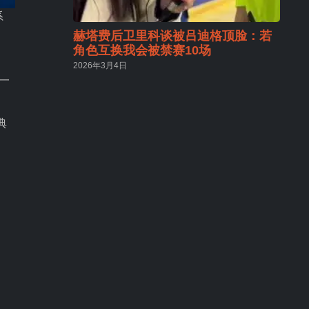
系
赫塔费后卫里科谈被吕迪格顶脸：若
角色互换我会被禁赛10场
2026年3月4日
一
典