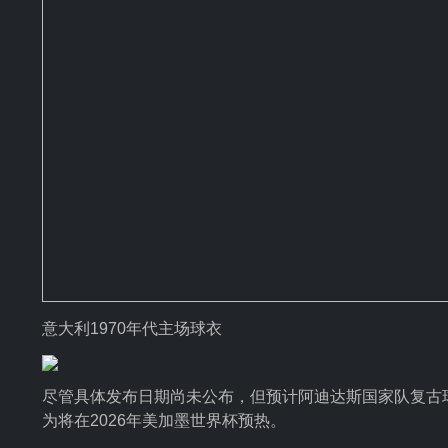
意大利1970年代主场球衣
尽管具体发布日期尚未公布，但预计阿迪达斯国家队复古球衣
为将在2026年美加墨世界杯预热。