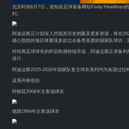
北京时间6月7日，据知名足球装备网站Footy Headli
列。
阿迪达斯正计划深入挖掘其历史档案及更多资源，将在20
雄心勃勃的项目将重现多款过去备受喜爱的国家队球衣，
对经典足球球衣的怀旧热潮持续升温，阿迪达斯正准备利
设计。
阿迪达斯2025-2026年国家队复古球衣系列均为各国过
该系列将包括
阿根廷2006年主客场球衣
德国1994年主客场球衣