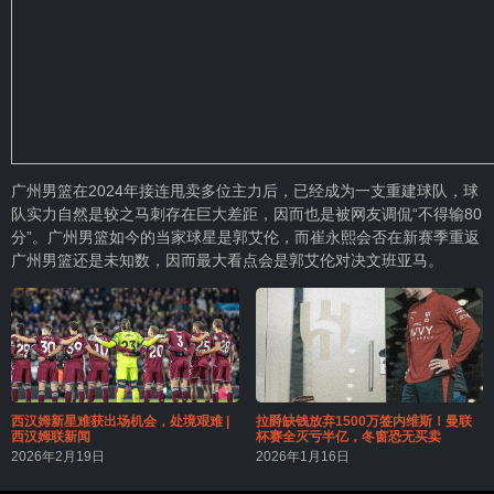
广州男篮在2024年接连甩卖多位主力后，已经成为一支重建球队，球
队实力自然是较之马刺存在巨大差距，因而也是被网友调侃“不得输80
分”。广州男篮如今的当家球星是郭艾伦，而崔永熙会否在新赛季重返
广州男篮还是未知数，因而最大看点会是郭艾伦对决文班亚马。
西汉姆新星难获出场机会，处境艰难 |
拉爵缺钱放弃1500万签内维斯！曼联
西汉姆联新闻
杯赛全灭亏半亿，冬窗恐无买卖
2026年2月19日
2026年1月16日