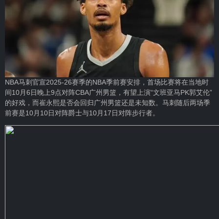
NBA马刺官宣2025-26赛季的NBA季前赛安排，首场比赛将在当地时
间10月6日晚上9点对阵CBA广州男篮，有望上演“文班亚马PK郭艾伦”
的好戏，而崔永熙是否会回归广州男篮还是未知数。马刺随后两场季
前赛是10月10日对阵爵士与10月17日对阵步行者。