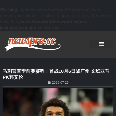
Warning
: opendir(/www/wwwroot/newspro.cc/wp-
content/mu-plugins): Failed to open directory: Permission
denied in
/www/wwwroot/newspro.cc/wp-
includes/load.php
on line
981
马刺官宣季前赛赛程：首战10月6日战广州 文班亚马
PK郭艾伦
2025-07-29