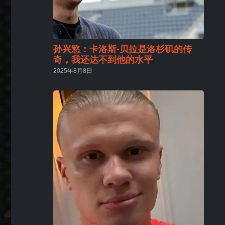
孙兴慜：卡洛斯-贝拉是洛杉矶的传
奇，我还达不到他的水平
2025年8月8日