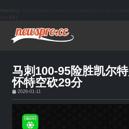
Warning
: opendir(/www/wwwroot/newspro.cc/wp-content/mu
line
981
马刺100-95险胜凯尔
怀特空砍29分
2026-01-11