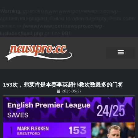
Warning
: opendir(/www/wwwroot/newspro.cc/wp-
content/mu-plugins): Failed to open directory: Permission
denied in
/www/wwwroot/newspro.cc/wp-
includes/load.php
on line
981
153次，弗莱肯是本赛季英超扑救次数最多的门将
2025-05-27