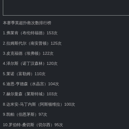
本赛季英超扑救次数排行榜
1.弗莱肯（布伦特福德）153次
2.拉姆斯代尔（南安普顿）125次
3.皮克福德（埃弗顿）122次
4.泽尔斯（诺丁汉森林）120次
5.莱诺（富勒姆）110次
6.迪恩-亨德森（水晶宫）104次
7.赫尔曼森（莱斯特城）103次
8.达米安-马丁内斯（阿斯顿维拉）100次
9.凯帕（伯恩茅斯）97次
10.罗伯特-桑切斯（切尔西）95次