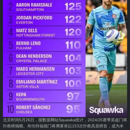
北京时间5月26日，据数据网站Squawka统计，2024/25赛季英超门将
扑救榜揭晓。布伦特福德门将弗莱肯以153次扑救高居榜首，成为本