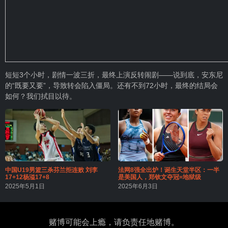
短短3个小时，剧情一波三折，最终上演反转闹剧——说到底，安东尼
的“既要又要”，导致转会陷入僵局。还有不到72小时，最终的结局会
如何？我们拭目以待。
中国U19男篮三杀芬兰拒连败 刘李
法网8强全出炉！诞生天堂半区：一半
17+12杨溢17+8
是美国人，郑钦文夺冠=地狱级
2025年5月1日
2025年6月3日
赌博可能会上瘾，请负责任地赌博。