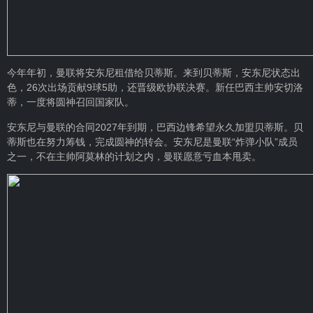
今年年初，曼联将安东尼租借给贝蒂斯。来到贝蒂斯，安东尼状态出
色，26次出场贡献9球5助，还晋级欧协联决赛。新任巴西主帅
安切洛
蒂
，一度将圆神召回国家队。
安东尼与曼联的合同2027年到期，巴西边锋希望永久加盟贝蒂斯。贝
蒂斯也在努力筹钱，完成圆神的转会。安东尼是曼联“炸弹小队”成员
之一，不在主帅阿莫林的计划之内，曼联愿意亏血本甩卖。