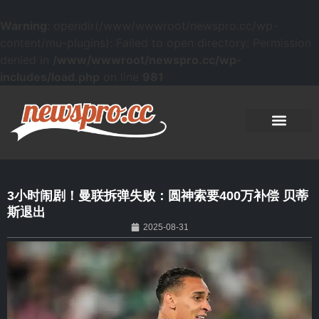
Warning
: opendir(/www/wwwroot/newspro.cc/wp-
content/mu-plugins): Failed to open directory: Permission
denied in
/www/wwwroot/newspro.cc/wp-
includes/load.php
on line
981
3小时闹剧！曼联拆弹失败：圆神索要400万补偿 贝蒂
斯退出
2025-08-31