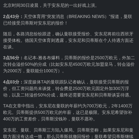
北京时间30日凌晨，关于安东尼的一出好戏上演。
2点43分：
天空体育用“突发消息（BREAKING NEWS）”报道，曼联
已经接受贝蒂斯对安东尼的报价！
随后，各路消息纷纷跟进，确认曼联接受报价、安东尼将前往西班牙
接受体检。德国天空体育则透露，安东尼和贝蒂斯在个人待遇方面还
在谈。
3点56分：
名记本-雅各布爆料，贝蒂斯的报价是2500万欧元，外加二
次转会溢价50%的分成（比如安东尼4500万欧元加盟皇马，转会溢价
为2000万，曼联能分1000万）。
4点03分：
深度媒体TA的曼联跟队记者确认，曼联接受贝蒂斯的报
价，但工资问题尚未谈拢，转会费是2500万欧元固定外加300万浮
动，以及二转溢价50%分成，最终还需要安东尼和贝蒂斯谈妥待遇。
TA在文章中指出，安东尼在曼联的年薪约为700万欧元，2年1400万
欧元。贝蒂斯提供500万欧元的年薪，这已是极限。安东尼希望弥补
400万的工资差价，贝蒂斯没钱补，曼联不愿补。
安东尼、曼联、贝蒂斯三方陷入僵局。贝蒂斯坚称，如果安东尼和曼
联方面没有达成一致，那么贝蒂斯就撤回报价；曼联希望贝蒂斯继续