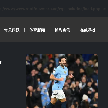
in
/www/wwwroot/newspro.cc/wp-includes/load.php
on
常见问题
体育新闻
博彩资讯
在线游戏
，