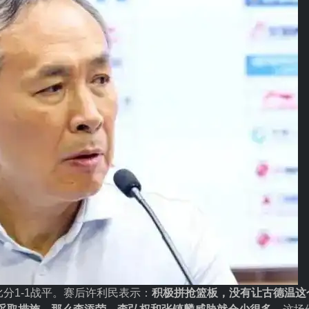
比分1-1战平。赛后许利民表示：
积极拼抢篮板，没有让古德温这