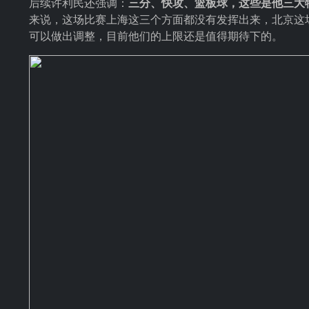
后续许利民还强调：
三分、快攻、篮板球，这些是他三大
来说，这场比赛上海这三个方面都没有发挥出来，北京这
可以做出调整，目前他们的上限还是值得期待下的。