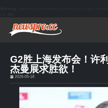
Warning
: opendir(/www/wwwroot/newspro.cc/wp-content/mu
line
981
G2胜上海发布会！许
杰曼展求胜欲！
2026-05-18