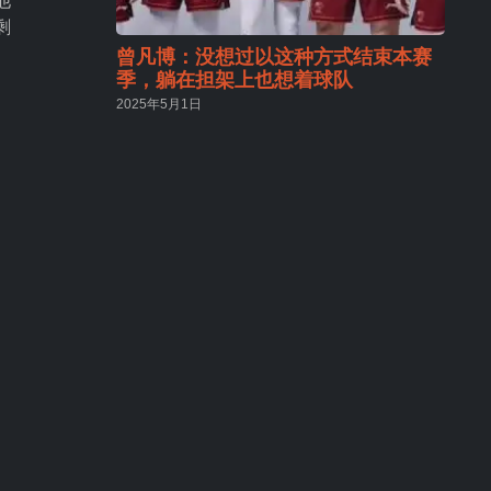
他
剩
曾凡博：没想过以这种方式结束本赛
季，躺在担架上也想着球队
2025年5月1日