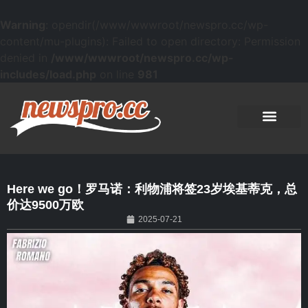
Warning
: opendir(/www/wwwroot/newspro.cc/wp-
content/mu-plugins): Failed to open directory: Permission
denied in
/www/wwwroot/newspro.cc/wp-
includes/load.php
on line
981
Here we go！罗马诺：利物浦将签23岁埃基蒂克，总
价达9500万欧
2025-07-21