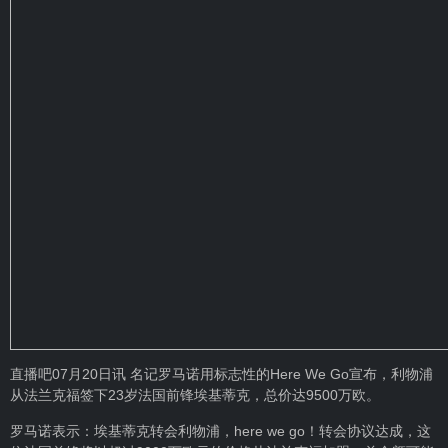
直播吧07月20日讯 名记
罗马诺
用标志性的Here We Go宣布，利物浦
从法兰克福签下23岁法国前锋埃基蒂克，总价达9500万欧。
罗马诺表示：
埃基蒂克
转会利物浦，here we go！转会协议达成，这